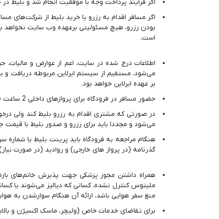
اگر فرایند پرداخت وجه با موفقیت انجام شد و بلیط در
اگر مسافر اقدام به رزرو یا خرید بلیط از شرکت‌های م
بودن رزرو، هیچ مسئولیتی برعهده وب سایت نخواهد بود
است.
اطلاعات درج شده در سایت، اعم از عوارض و مالیات، 
می‌شود، مستقیم از سیستم ایرلاین مربوطه دریافت و 
بر عهده ایرلاین خواهد بود.
حضور مسافر در فرودگاه برای پروازهای داخلی 2 ساعت قبل از پرواز و برای پروازهای خارجی 4 ساعت قبل از پرواز الزامی است.
در صورتی که مشتری اقدام به رزرو بلیط کند ولی درخو
می‌شود و مجددا باید برای رزرو و صدور بلیط با قیمت جد
هنگام مراجعه به فرودگاه باید پرینت بلیط یا شماره س
گذرنامه (در پرواز های خارجی) و روادید (در صورت نیاز
همراه داشتن مجوز پزشکی جهت پذیرش خانم‌های باردار،
ملیتوس کنترل نشده، کسانی که دیالیز می‌شوند یا کسا
منع سفر هوایی باشد، ارائه آن هنگام سوارشدن به هوا
برای تقاضای خدمات خاص (ولیچر، ماسک اکسیژن و بالابر)