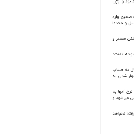
 بود و اوژن
ت صحیح وارد
سل و مجددا
لفن معتبر و
توجه داشته
2 تا دوازده سال است و افراد بالای 12 سال نیز بزرگسال به حساب
سوار شدن به
رخ آنها به
ین می‌شود و
رفته نخواهد