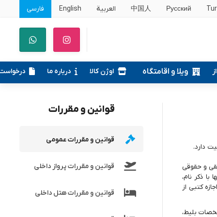
Tur
Русский
中国人
العربية
English
فارسی
ز
ویلا و اقامتگاه
اوژن کالا
درباره ما
درخواست
قوانین و مقررات
قوانین و مقررات عمومی
ت دارد.
قوانین و مقررات پرواز داخلی
قی و حقوقی
با ذکر نام،
زه کتبی از
قوانین و مقررات هتل داخلی
خصات بلیط،